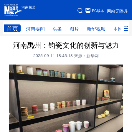
河南频道
河南频道
PC版本
网站无障碍
网站地图
首页
河南要闻
头条
图片
新华视频
本网原创
河南禹州：钧瓷文化的创新与魅力
频道首页
河南要闻
头条
2025-09-11 18:45:18
来源：新华网
图片
本网原创
新华访谈
直播
新华社记者看河南
领导活动报道集
廉政
人事
新华视频
专题
网群推广
地方动态
乡村振兴
工业能源
科教兴省
民生社会
医疗健康
金融兴豫
文旅新探
豫股百家