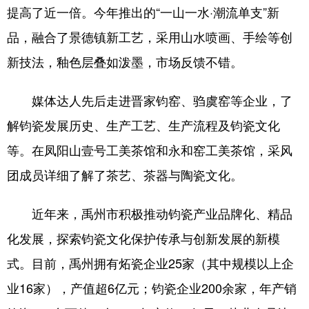
陕西
甘肃
青海
提高了近一倍。今年推出的“一山一水·潮流单支”新
宁夏
新疆
内蒙古
品，融合了景德镇新工艺，采用山水喷画、手绘等创
新技法，釉色层叠如泼墨，市场反馈不错。
黑龙江
媒体达人先后走进晋家钧窑、驺虞窑等企业，了
多语种频道
解钧瓷发展历史、生产工艺、生产流程及钧瓷文化
English
Español
Français
等。在凤阳山壹号工美茶馆和永和窑工美茶馆，采风
团成员详细了解了茶艺、茶器与陶瓷文化。
عربى
Русский язык
日本語
한국어
Deutsch
近年来，禹州市积极推动钧瓷产业品牌化、精品
Português
化发展，探索钧瓷文化保护传承与创新发展的新模
式。目前，禹州拥有炻瓷企业25家（其中规模以上企
业16家），产值超6亿元；钧瓷企业200余家，年产销