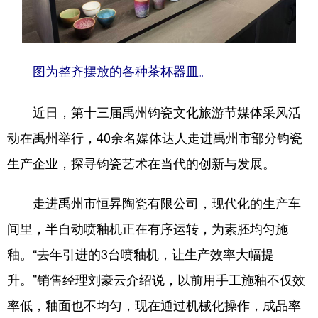
地方频道
图为整齐摆放的各种茶杯器皿。
北京
天津
河北
近日，第十三届禹州钧瓷文化旅游节媒体采风活
山西
辽宁
吉林
动在禹州举行，40余名媒体达人走进禹州市部分钧瓷
上海
江苏
浙江
生产企业，探寻钧瓷艺术在当代的创新与发展。
安徽
福建
江西
走进禹州市恒昇陶瓷有限公司，现代化的生产车
山东
河南
湖北
间里，半自动喷釉机正在有序运转，为素胚均匀施
湖南
广东
广西
釉。“去年引进的3台喷釉机，让生产效率大幅提
海南
重庆
四川
升。”销售经理刘豪云介绍说，以前用手工施釉不仅效
贵州
云南
西藏
率低，釉面也不均匀，现在通过机械化操作，成品率