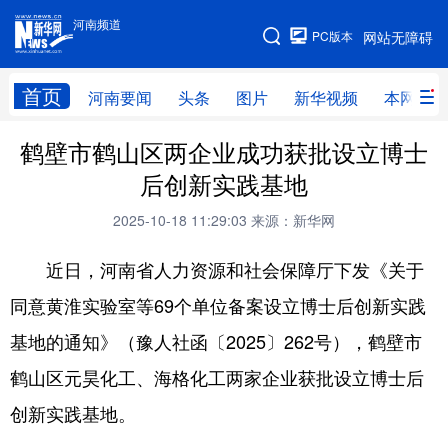
河南频道
河南频道
PC版本
网站无障碍
网站地图
首页
河南要闻
头条
图片
新华视频
本网原创
鹤壁市鹤山区两企业成功获批设立博士
频道首页
河南要闻
头条
后创新实践基地
图片
本网原创
新华访谈
2025-10-18 11:29:03
来源：新华网
直播
新华社记者看河南
领导活动报道集
近日，河南省人力资源和社会保障厅下发《关于
廉政
人事
新华视频
同意黄淮实验室等69个单位备案设立博士后创新实践
专题
网群推广
地方动态
基地的通知》（豫人社函〔2025〕262号），鹤壁市
乡村振兴
工业能源
科教兴省
鹤山区元昊化工、海格化工两家企业获批设立博士后
民生社会
医疗健康
金融兴豫
创新实践基地。
文旅新探
豫股百家