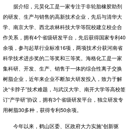
据介绍，元昊化工是一家专注于非轮胎橡胶助剂
的研发、生产与销售的高新技术企业，先后与清华大
地方频道
学、南京大学、西北农林科技大学等院校建立校企合
北京
天津
河北
作关系，拥有4个省级研发平台，先后获得国家专利40
山西
辽宁
吉林
余项，参与起草行业标准16项，两项技术分获河南省
科学技术进步奖的二等奖和三等奖。海格化工是一家
上海
江苏
浙江
集科研、开发、生产、销售于一体的综合性离子交换
安徽
福建
江西
树脂企业，近年来企业不断加大研发投入，致力于解
山东
河南
湖北
决“卡脖子”技术难题，与武汉大学、南开大学等高校签
湖南
广东
广西
订“产学研”协议，拥有3个省级研发平台，独立研发专
海南
重庆
四川
用树脂30多种，获得专利50余项。
贵州
云南
西藏
今年以来，鹤山区委、区政府大力实施“创新驱