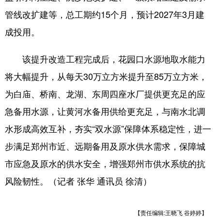
陕西
甘肃
青海
管线改扩建等，总工期约15个月，预计2027年3月建
宁夏
新疆
内蒙古
成投用。
黑龙江
该提升改造工程完成后，花园口水源地取水能力
将大幅提升，从每天30万立方米提升至85万立方米，
多语种频道
为白庙、桥南、龙湖、东周四座水厂提供更充足的应
English
Español
Français
急备用水源，让黄河水备用供给更充足，与南水北调
عربى
Русский язык
水形成高效互补，夯实“双水源”保障体系稳定性，进一
日本語
한국어
Deutsch
步满足郑州市近、远期备用及原水供水需求，保障城
市应急及原水的供水安全，增强郑州市供水系统的抗
Português
风险韧性。（记者 张华 通讯员 徐清）
【责任编辑:王晓飞 谷婷婷】