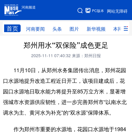
河南频道
河南频道
PC版本
网站无障碍
网站地图
首页
河南要闻
头条
图片
新华视频
本网原创
郑州用水“双保险”成色更足
频道首页
河南要闻
头条
2025-11-11 07:40:32
来源：郑州日报
图片
本网原创
新华访谈
11月10日，从郑州水务集团传出消息，郑州花园
直播
新华社记者看河南
领导活动报道集
口水源地提升改造工程近日开工，该项目建成后，花
廉政
人事
新华视频
园口水源地日取水能力将提升至85万立方米，显著增
专题
网群推广
地方动态
强城市水资源供应韧性，进一步完善郑州市“以南水北
乡村振兴
工业能源
科教兴省
调水为主、黄河水为补充”的“双水源”保障体系。
民生社会
医疗健康
金融兴豫
作为郑州市重要的水源地，花园口水源地于1984
文旅新探
豫股百家