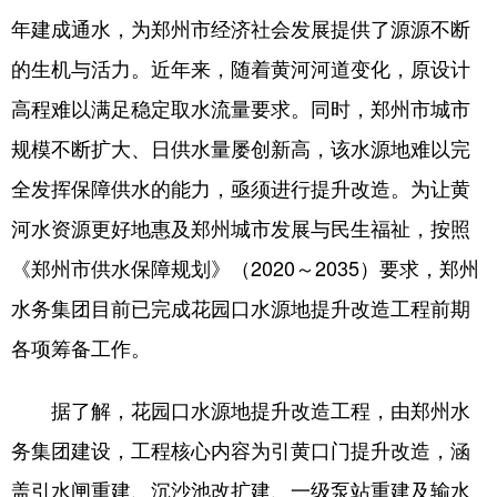
年建成通水，为郑州市经济社会发展提供了源源不断
的生机与活力。近年来，随着黄河河道变化，原设计
地方频道
高程难以满足稳定取水流量要求。同时，郑州市城市
北京
天津
河北
规模不断扩大、日供水量屡创新高，该水源地难以完
山西
辽宁
吉林
全发挥保障供水的能力，亟须进行提升改造。为让黄
河水资源更好地惠及郑州城市发展与民生福祉，按照
上海
江苏
浙江
《郑州市供水保障规划》（2020～2035）要求，郑州
安徽
福建
江西
水务集团目前已完成花园口水源地提升改造工程前期
山东
河南
湖北
各项筹备工作。
湖南
广东
广西
据了解，花园口水源地提升改造工程，由郑州水
海南
重庆
四川
务集团建设，工程核心内容为引黄口门提升改造，涵
贵州
云南
西藏
盖引水闸重建、沉沙池改扩建、一级泵站重建及输水