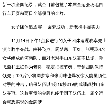
陕西
甘肃
青海
新一项全国纪录，截至目前包揽了本届全运会场地自
宁夏
新疆
内蒙古
行车开赛前两日全部项目的金牌。
黑龙江
女子团体追逐赛： 圆梦成功，新老携手显实力
11月14日下午1点多进行的女子团体追逐赛率先上
多语种频道
演金牌争夺战。由孙飞燕、周梦寒、王红、张明珠4名
English
Español
Français
女将组成的河南队，面对老对手山东队毫不怯场。孙
عربى
Русский язык
飞燕和王红作为老将，稳定把控节奏，带领团队保持
日本語
한국어
Deutsch
领先；“00后”小将周梦寒和张明珠也爆发惊人能量顶住
Português
对手的冲击，确保队伍以4分16秒219的成绩战胜山东
队夺冠。这枚宝贵的金牌也终于圆了队伍上一届全运
会就想实现的金牌梦！