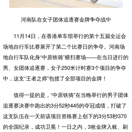
河南队在女子团体追逐赛金牌争夺战中
地方频道
北京
天津
河北
11月14日，在香港单车馆举行的第十五届全运会
场地自行车比赛展开了第二个比赛日的争夺。河南场
山西
辽宁
吉林
地自行车队化身“中原铁骑”横扫赛场——在当日进行的
上海
江苏
浙江
男、女团体追逐赛，女子250米计时赛3个项目的争夺
安徽
福建
江西
中，这支“王者之师”包揽了全部项目的金牌！
山东
河南
湖北
值得一提的是，“中原铁骑”在当晚举行的男子团体
湖南
广东
广西
追逐赛决赛中跑出的3分52秒445的夺冠成绩，打破了
海南
重庆
四川
这支队伍在一天前该项目资格赛上创下的3分53秒370
贵州
云南
西藏
的全国纪录，成功卫冕！一日之内，3枚金牌入账、刷