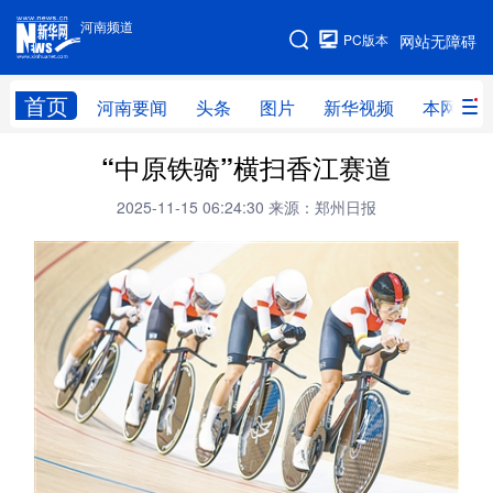
河南频道
河南频道
PC版本
网站无障碍
网站地图
首页
河南要闻
头条
图片
新华视频
本网原创
“中原铁骑”横扫香江赛道
频道首页
河南要闻
头条
2025-11-15 06:24:30
来源：郑州日报
图片
本网原创
新华访谈
直播
新华社记者看河南
领导活动报道集
廉政
人事
新华视频
专题
网群推广
地方动态
乡村振兴
工业能源
科教兴省
民生社会
医疗健康
金融兴豫
文旅新探
豫股百家